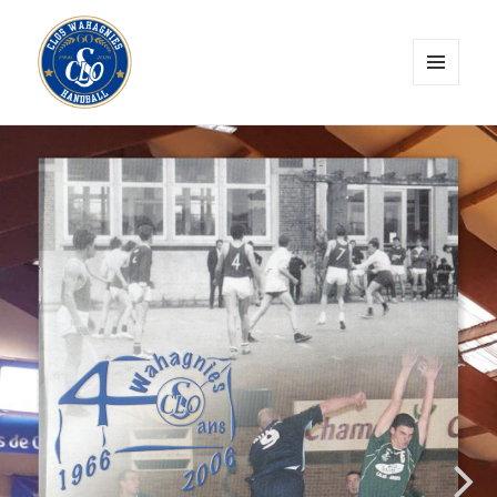
MENU
ET
CLOS Wahagnies Handball
WIDGETS