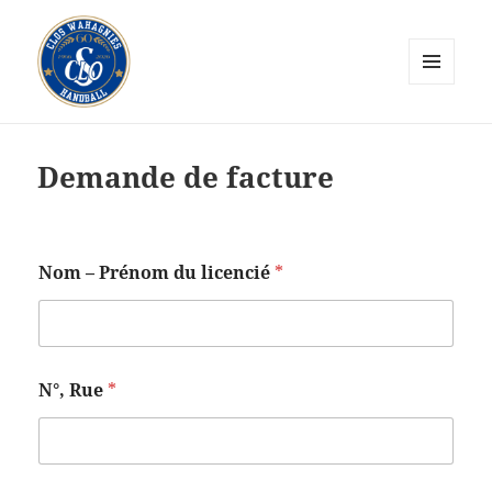
MENU
ET
CLOS Wahagnies Handball
WIDGETS
Demande de facture
Nom – Prénom du licencié
*
N°, Rue
*