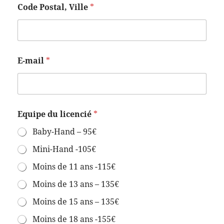
Code Postal, Ville
*
:
E-mail
*
E
-
m
a
i
l
Equipe du licencié
*
P
r
Baby-Hand – 95€
é
n
Mini-Hand -105€
o
Moins de 11 ans -115€
m
Moins de 13 ans – 135€
Moins de 15 ans – 135€
Moins de 18 ans -155€