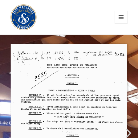
MENU
ET
CLOS Wahagnies Handball
WIDGETS