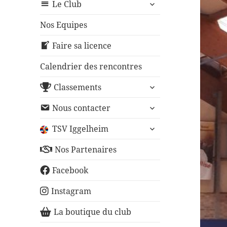
ouvrir
sous-
Le Club
le
menu
sous-
Nos Equipes
menu
Faire sa licence
Calendrier des rencontres
ouvrir
Classements
le
ouvrir
sous-
Nous contacter
le
menu
ouvrir
sous-
TSV Iggelheim
le
menu
sous-
Nos Partenaires
menu
Facebook
Instagram
La boutique du club