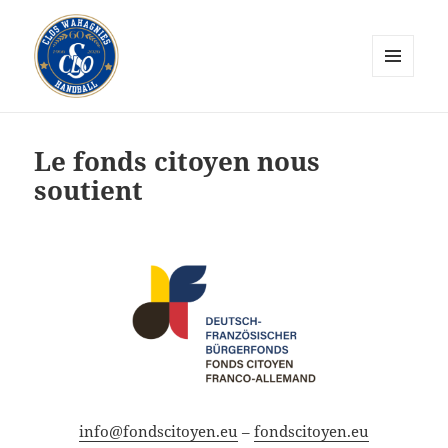
MENU
ET
CLOS Wahagnies Handball
WIDGETS
Le fonds citoyen nous
soutient
info@fondscitoyen.eu
–
fondscitoyen.eu