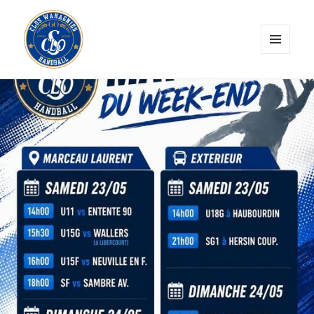
MENU
ET
CLOS Wahagnies Handball
WIDGETS