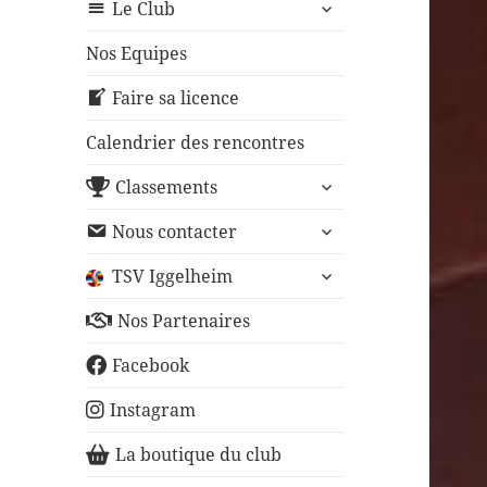
ouvrir
sous-
Le Club
le
menu
sous-
Nos Equipes
menu
Faire sa licence
Calendrier des rencontres
ouvrir
Classements
le
ouvrir
sous-
Nous contacter
le
menu
ouvrir
sous-
TSV Iggelheim
le
menu
sous-
Nos Partenaires
menu
Facebook
Instagram
La boutique du club