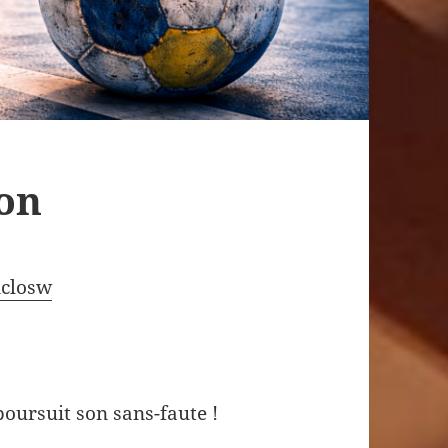
on
closw
oursuit son sans-faute !