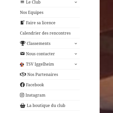
ouvrir
sous-
Le Club
le
menu
sous-
Nos Equipes
menu
Faire sa licence
Calendrier des rencontres
ouvrir
Classements
le
ouvrir
sous-
Nous contacter
le
menu
ouvrir
sous-
TSV Iggelheim
le
menu
sous-
Nos Partenaires
menu
Facebook
Instagram
La boutique du club