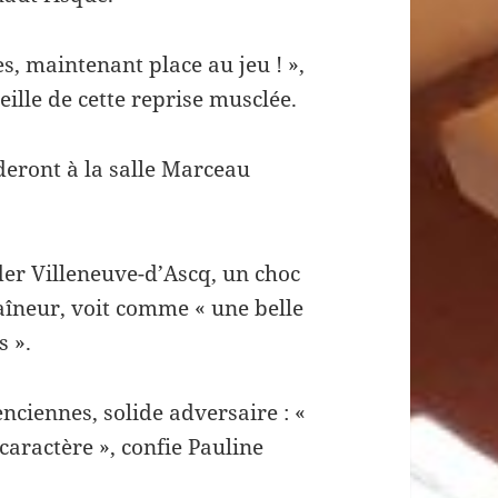
es, maintenant place au jeu ! »,
ille de cette reprise musclée.
deront à la salle Marceau
der Villeneuve-d’Ascq, un choc
aîneur, voit comme « une belle
s ».
enciennes, solide adversaire : «
u caractère », confie Pauline