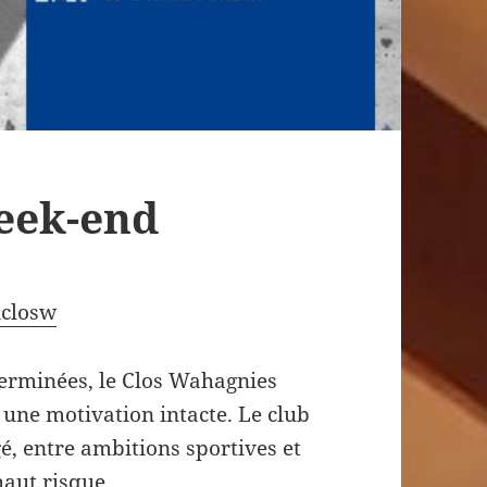
eek-end
closw
erminées, le Clos Wahagnies
une motivation intacte. Le club
é, entre ambitions sportives et
aut risque.