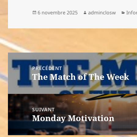
Publié
Auteur
Caté
6 novembre 2025
adminclosw
Info
le
Navigation
de
PRÉCÉDENT
The Match of The Week
l’article
Article
précédent :
SUIVANT
Monday Motivation
Article
suivant :