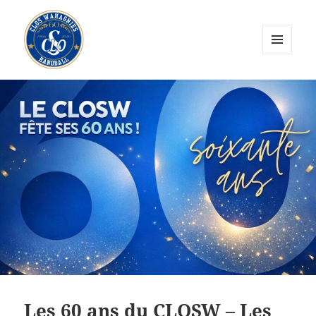
MENU
ET
CLOS Wahagnies Handball
WIDGETS
Les 60 ans du CLOSW – Les