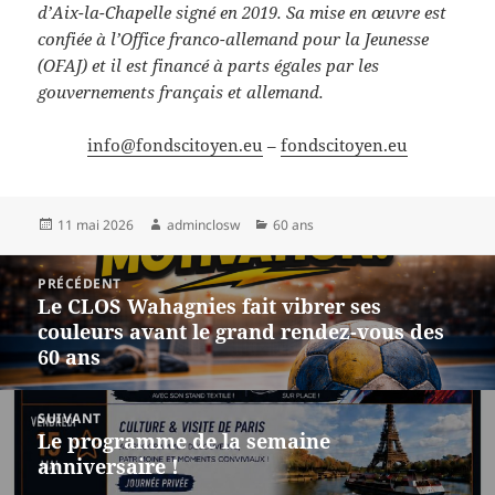
d’Aix-la-Chapelle signé en 2019. Sa mise en œuvre est
confiée à l’Office franco-allemand pour la Jeunesse
(OFAJ) et il est financé à parts égales par les
gouvernements français et allemand.
info@fondscitoyen.eu
–
fondscitoyen.eu
Publié
Auteur
Catégories
11 mai 2026
adminclosw
60 ans
le
Navigation
PRÉCÉDENT
de
Le CLOS Wahagnies fait vibrer ses
Article
l’article
couleurs avant le grand rendez-vous des
précédent :
60 ans
SUIVANT
Le programme de la semaine
Article
anniversaire !
suivant :