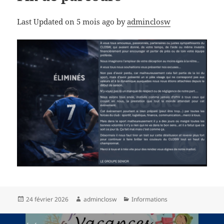
Last Updated on 5 mois ago by
adminclosw
Publié
Auteur
Catégories
24 février 2026
adminclosw
Informations
le
Navigation