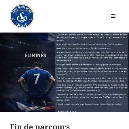
MENU
ET
CLOS Wahagnies Handball
WIDGETS
Fin de parcours