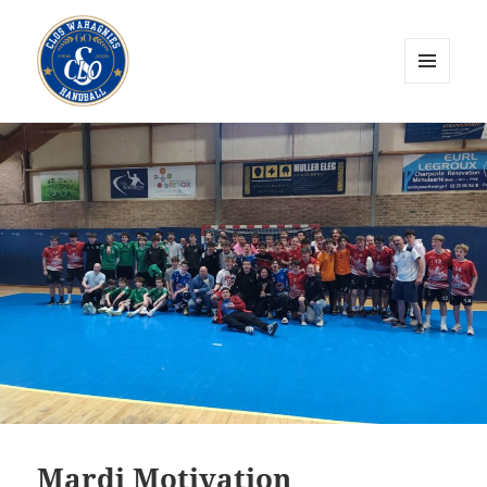
MENU
ET
CLOS Wahagnies Handball
WIDGETS
Mardi Motivation