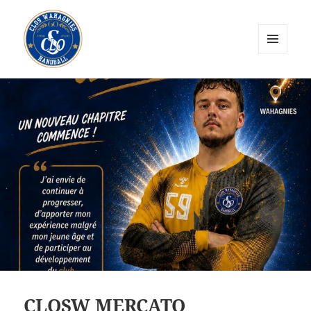
MENU
ET
CLOS Wahagnies Handball
WIDGETS
CLOSW MERCATO