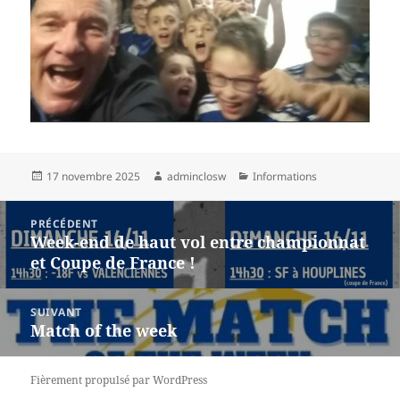
Publié
Auteur
Catégories
17 novembre 2025
adminclosw
Informations
le
Navigation
PRÉCÉDENT
de
Week-end de haut vol entre championnat
Article
l’article
et Coupe de France !
précédent :
SUIVANT
Match of the week
Article
suivant :
Fièrement propulsé par WordPress