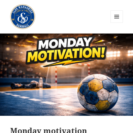
MENU
ET
CLOS Wahagnies Handball
WIDGETS
Monday motivation