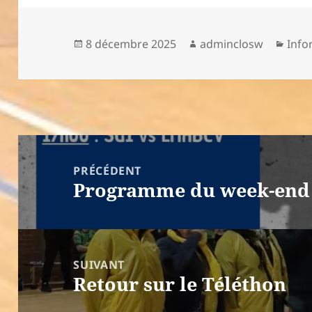
Publié
Auteur
Caté
8 décembre 2025
adminclosw
Info
le
Navigation
de
PRÉCÉDENT
Programme du week-end
l’article
Article
précédent :
SUIVANT
Retour sur le Téléthon
Article
suivant :