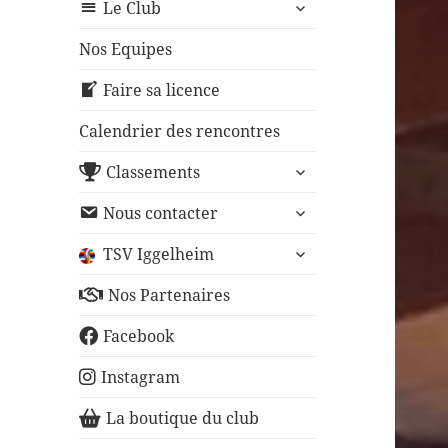
ouvrir
sous-
Le Club
le
menu
sous-
Nos Equipes
menu
Faire sa licence
Calendrier des rencontres
ouvrir
Classements
le
ouvrir
sous-
Nous contacter
le
menu
ouvrir
sous-
TSV Iggelheim
le
menu
sous-
Nos Partenaires
menu
Facebook
Instagram
La boutique du club