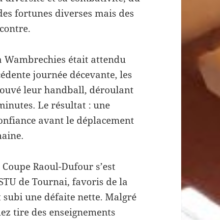
des fortunes diverses mais des
contre.
 à Wambrechies était attendu
cédente journée décevante, les
rouvé leur handball, déroulant
inutes. Le résultat : une
onfiance avant le déplacement
maine.
n Coupe Raoul-Dufour s’est
ESTU de Tournai, favoris de la
 subi une défaite nette. Malgré
chez tire des enseignements