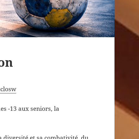
on
closw
es -13 aux seniors, la
 diversité et sa combativité, du