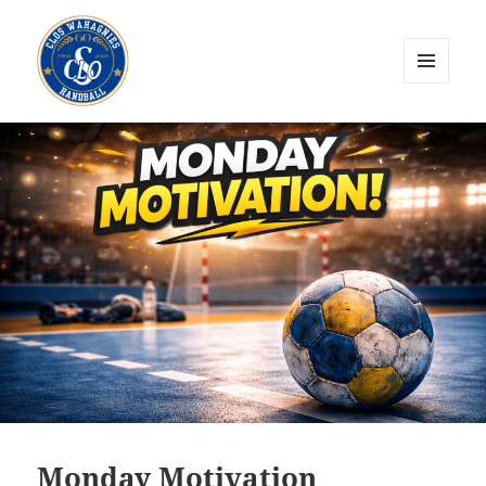
MENU
ET
CLOS Wahagnies Handball
WIDGETS
Monday Motivation