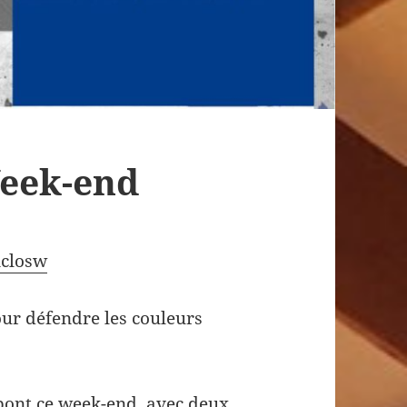
eek-end
closw
ur défendre les couleurs
 pont ce week-end, avec deux