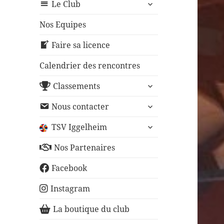
ouvrir
sous-
Le Club
le
menu
sous-
Nos Equipes
menu
Faire sa licence
Calendrier des rencontres
ouvrir
Classements
le
ouvrir
sous-
Nous contacter
le
menu
ouvrir
sous-
TSV Iggelheim
le
menu
sous-
Nos Partenaires
menu
Facebook
Instagram
La boutique du club