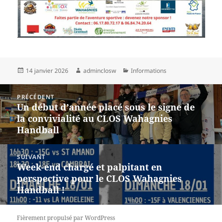
Publié
Auteur
Catégories
14 janvier 2026
adminclosw
Informations
le
Navigation
PRÉCÉDENT
de
Un début d’année placé sous le signe de
Article
l’article
la convivialité au CLOS Wahagnies
précédent :
Handball
SUIVANT
Week-end chargé et palpitant en
Article
perspective pour le CLOS Wahagnies
suivant :
Handball !
Fièrement propulsé par WordPress