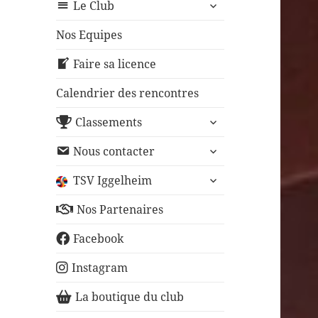
ouvrir
sous-
Le Club
le
menu
sous-
Nos Equipes
menu
Faire sa licence
Calendrier des rencontres
ouvrir
Classements
le
ouvrir
sous-
Nous contacter
le
menu
ouvrir
sous-
TSV Iggelheim
le
menu
sous-
Nos Partenaires
menu
Facebook
Instagram
La boutique du club