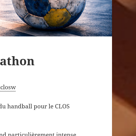
rathon
closw
du handball pour le CLOS
d particulièrement intense,