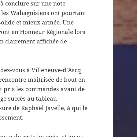
 à conclure sur une note
, les Wahagnisiens ont pourtant
solide et mieux armée. Une
ueront en Honneur Régionale lors
on clairement affichée de
ndez-vous à Villeneuve-d’Ascq
 rencontre maîtrisée de bout en
nt pris les commandes avant de
rge succès au tableau
ssure de Raphaël Javelle, à qui le
issement.
emain de cette journée, et au vu