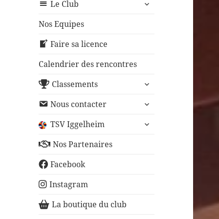
ouvrir
sous-
Le Club
le
menu
sous-
Nos Equipes
menu
Faire sa licence
Calendrier des rencontres
ouvrir
Classements
le
ouvrir
sous-
Nous contacter
le
menu
ouvrir
sous-
TSV Iggelheim
le
menu
sous-
Nos Partenaires
menu
Facebook
Instagram
La boutique du club