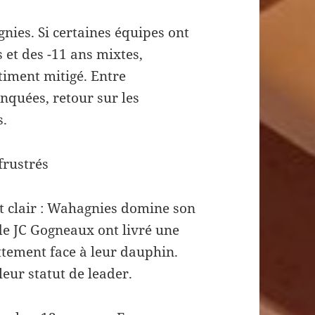
gnies. Si certaines équipes ont
s et des -11 ans mixtes,
timent mitigé. Entre
nquées, retour sur les
s.
frustrés
st clair : Wahagnies domine son
de JC Gogneaux ont livré une
ttement face à leur dauphin.
leur statut de leader.