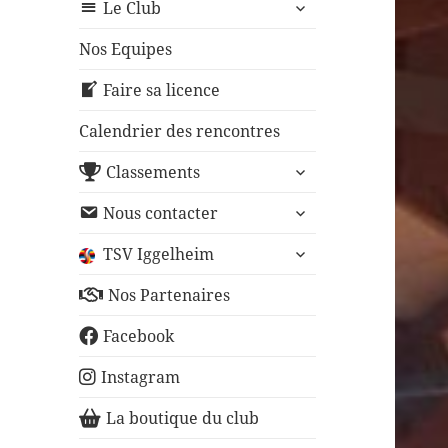
ouvrir
sous-
Le Club
le
menu
sous-
Nos Equipes
menu
Faire sa licence
Calendrier des rencontres
ouvrir
Classements
le
ouvrir
sous-
Nous contacter
le
menu
ouvrir
sous-
TSV Iggelheim
le
menu
sous-
Nos Partenaires
menu
Facebook
Instagram
La boutique du club