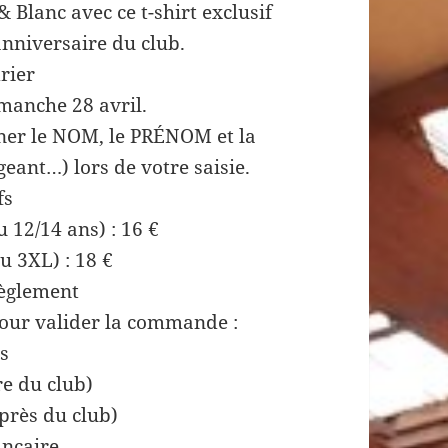
 Blanc avec ce t-shirt exclusif
anniversaire du club.
rier
imanche 28 avril.
gner le NOM, le PRÉNOM et la
eant…) lors de votre saisie.
fs
u 12/14 ans) : 16 €
u 3XL) : 18 €
èglement
pour valider la commande :
s
re du club)
près du club)
ncaire