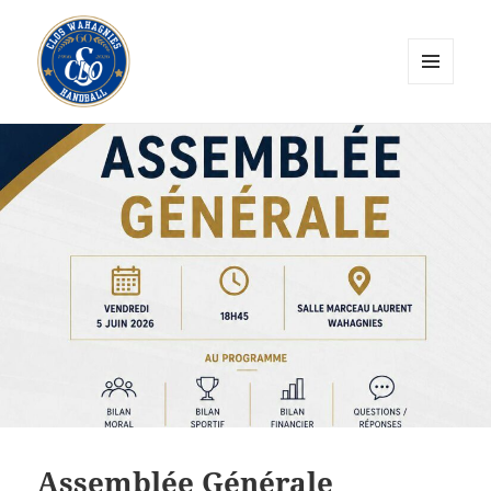
MENU
ET
CLOS Wahagnies Handball
WIDGETS
Assemblée Générale