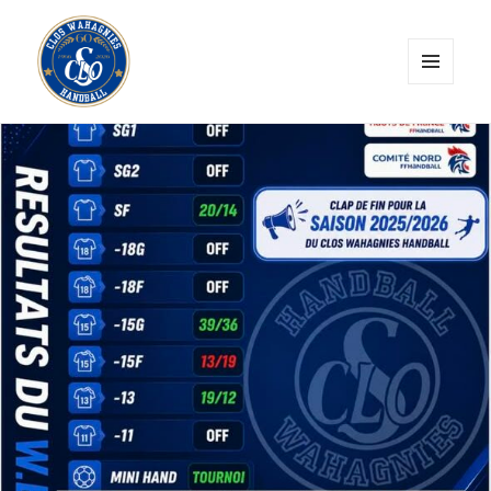
MENU
ET
CLOS Wahagnies Handball
WIDGETS