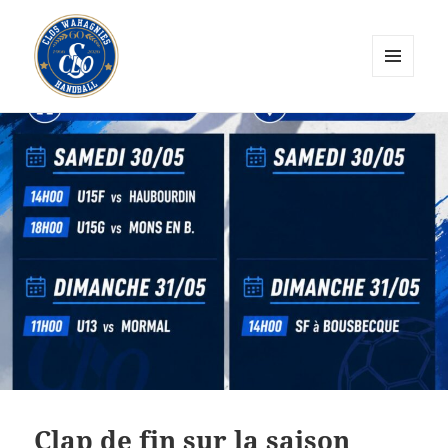
MENU
ET
CLOS Wahagnies Handball
WIDGETS
Clap de fin sur la saison