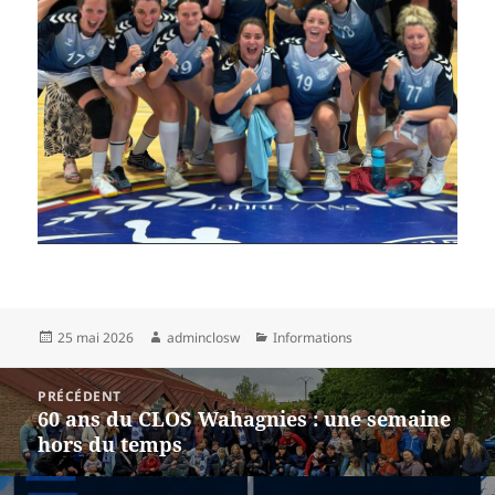
Publié
Auteur
Catégories
25 mai 2026
adminclosw
Informations
le
Navigation
PRÉCÉDENT
de
60 ans du CLOS Wahagnies : une semaine
Article
l’article
hors du temps
précédent :