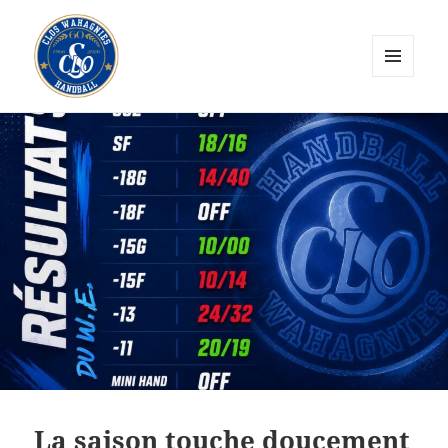
MENU
ET
CLOS Wahagnies Handball
WIDGETS
La saison touche doucement