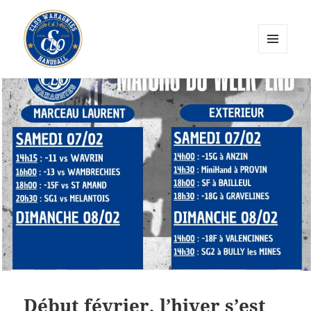
MENU
ET
CLOS Wahagnies Handball
WIDGETS
Début février, l’hiver s’est