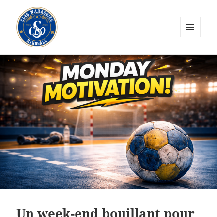
MENU
ET
CLOS Wahagnies Handball
WIDGETS
Un week-end bouillant pour