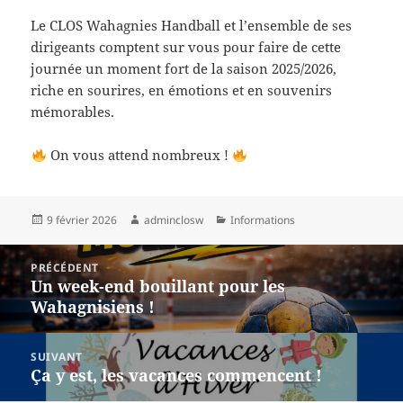
Le CLOS Wahagnies Handball et l’ensemble de ses
dirigeants comptent sur vous pour faire de cette
journée un moment fort de la saison 2025/2026,
riche en sourires, en émotions et en souvenirs
mémorables.
On vous attend nombreux !
Publié
Auteur
Catégories
9 février 2026
adminclosw
Informations
le
Navigation
PRÉCÉDENT
de
Un week-end bouillant pour les
Article
l’article
Wahagnisiens !
précédent :
SUIVANT
Ça y est, les vacances commencent !
Article
suivant :